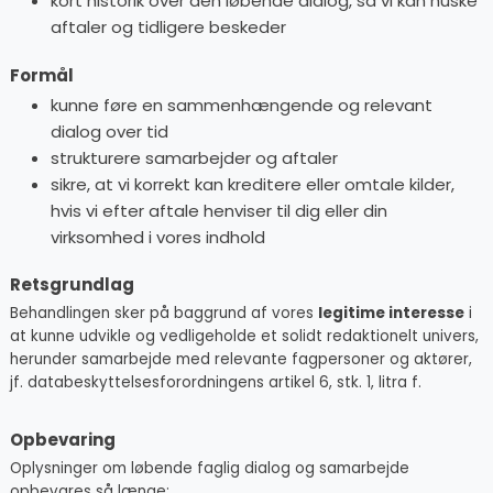
kort historik over den løbende dialog, så vi kan huske
aftaler og tidligere beskeder
Formål
kunne føre en sammenhængende og relevant
dialog over tid
strukturere samarbejder og aftaler
sikre, at vi korrekt kan kreditere eller omtale kilder,
hvis vi efter aftale henviser til dig eller din
virksomhed i vores indhold
Retsgrundlag
Behandlingen sker på baggrund af vores
legitime interesse
i
at kunne udvikle og vedligeholde et solidt redaktionelt univers,
herunder samarbejde med relevante fagpersoner og aktører,
jf. databeskyttelsesforordningens artikel 6, stk. 1, litra f.
Opbevaring
Oplysninger om løbende faglig dialog og samarbejde
opbevares så længe: