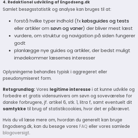
4. Redaktionel udvikling af Engodseng.dk
Samlet besøgsstatistik og analyse kan bruges til at:
forstå hvilke typer indhold (fx
købsguides og tests
eller artikler om
søvn og vaner
) der bliver mest læst
vurdere, om struktur og navigation på siden fungerer
godt
planlægge nye guides og artikler, der bedst muligt
imødekommer læsernes interesser
Oplysningerne behandles typisk i aggregeret eller
pseudonymiseret form.
Retsgrundlag:
Vores
legitime interesse
i at kunne udvikle og
forbedre et gratis vidensunivers om søvn og soveværelse for
danske forbrugere, jf. artikel 6, stk. 1, litra f, samt eventuelt dit
samtykke
til brug af statistikcookies, hvor det er påkrævet.
Hvis du vil læse mere om, hvordan du generelt kan bruge
Engodseng.dk, kan du besøge vores
FAQ
eller vores samlede
blogoversigt
.