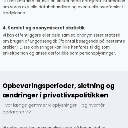
Du kan kontakte os, hvis du ønsker mere detaljeret information
om vores aktuelle databehandlere og eventuelle overførsler til
tredjelande.
4. Samlet og anonymiseret statistik
Vi kan offentliggøre eller dele samlet, anonymiseret statistik
om brugen af Engodseng.dk (fx antal besøgende på bestemte
artikler). Disse oplysninger kan ikke henføres til dig som
enkeltperson og anses derfor ikke som personoplysninger.
Opbevaringsperioder, sletning og
ændringer i privatlivspolitikken
Hvor længe gemmer vi oplysninger – og hvornår
opdaterer vi?
Vi opbevarer kun personoplysninger, så længe det er