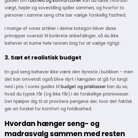
guiden om
fasthed og komfortzoner
kan du læse, hvordan
vægt, højde og sovestilling spiller sammen, og hvorfor to
personer i samme seng ofte bør vælge forskellig fasthed.
I mange af vores artikler i denne kategori bliver disse
principper oversat til konkrete anbefalinger, så du ikke
behøver at kunne hele teorien bag for at vælge rigtigt.
3. Sæt et realistisk budget
En god seng behøver ikke være den dyreste i butikken – men
det kan omvendt også blive dyrt i længden at gå for langt
ned i pris. I vores guides til
budget og prisklasser
kan du se,
hvad du typisk får (og ikke får) i de forskellige prisniveauer.
Det hjælper dig til at prioritere pengene der, hvor det faktisk
gør en forskel for komfort og holdbarhed.
Hvordan hænger seng- og
madrasvalg sammen med resten