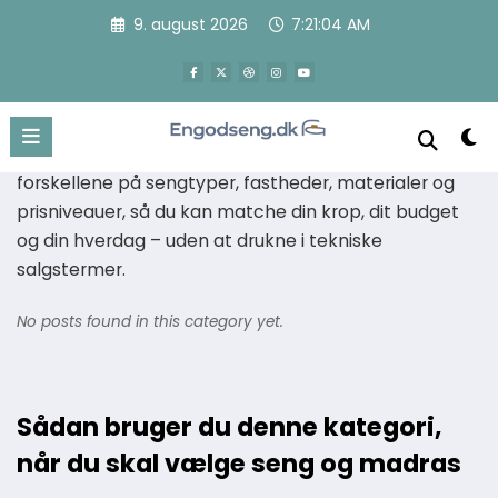
Videre
9. august 2026
7:21:05 AM
Seng og madras valg
til
indhold
Her finder du de konkrete, trin-for-trin guides, der
hjælper dig fra forvirring til sikker beslutning, når du
skal vælge ny seng eller madras. Vi gennemgår
forskellene på sengtyper, fastheder, materialer og
prisniveauer, så du kan matche din krop, dit budget
og din hverdag – uden at drukne i tekniske
salgstermer.
No posts found in this category yet.
Sådan bruger du denne kategori,
når du skal vælge seng og madras