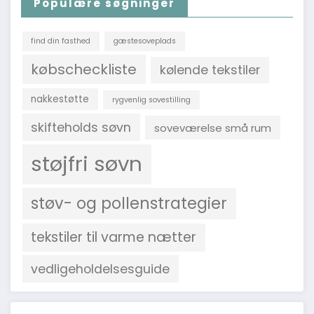
Populære søgninger
find din fasthed
gæstesoveplads
købscheckliste
kølende tekstiler
nakkestøtte
rygvenlig sovestilling
skifteholds søvn
soveværelse små rum
støjfri søvn
støv- og pollenstrategier
tekstiler til varme nætter
vedligeholdelsesguide