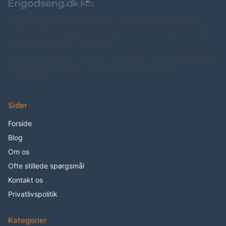
Engodseng.dk er din uafhængige søvnrådgiver på nettet. Vi
samler viden om senge, madrasser, dyner, puder og sovemiljø,
så du nemmere kan vælge rigtigt.
Fokus er på konkrete, jordnære forklaringer, der gør dig tryggere
ved dine køb og hjælper dig mod et roligt, funktionelt
soveværelse.
Sider
Forside
Blog
Om os
Ofte stillede spørgsmål
Kontakt os
Privatlivspolitik
Kategorier