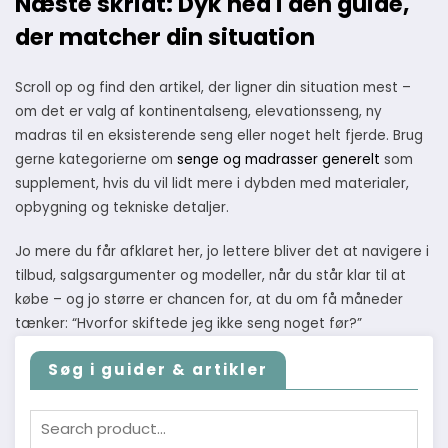
Næste skridt: Dyk ned i den guide,
der matcher din situation
Scroll op og find den artikel, der ligner din situation mest –
om det er valg af kontinentalseng, elevationsseng, ny
madras til en eksisterende seng eller noget helt fjerde. Brug
gerne kategorierne om
senge og madrasser generelt
som
supplement, hvis du vil lidt mere i dybden med materialer,
opbygning og tekniske detaljer.
Jo mere du får afklaret her, jo lettere bliver det at navigere i
tilbud, salgsargumenter og modeller, når du står klar til at
købe – og jo større er chancen for, at du om få måneder
tænker: “Hvorfor skiftede jeg ikke seng noget før?”
Søg i guider & artikler