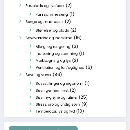
(2)
Par, plads og livsfaser
(1)
Par i samme seng
(2)
Senge og madrasser
(2)
Størrelser og plads
(16)
Soveværelse og indeklima
(3)
Allergi og rengøring
(1)
Indretning og stemning
(2)
Mørklægning og lys
(6)
Ventilation og luftfugtighed
(46)
Søvn og vaner
(1)
Sovestillinger og ergonomi
(2)
Søvn gennem livet
(25)
Søvnhygiejne og rutiner
(9)
Stress, uro og urolig søvn
(10)
Temperatur, lys og lyd