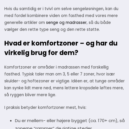
Hvis du samtidig er i tvivl om selve sengeløsningen, kan du
med fordel kombinere viden om fasthed med vores mere
generelle artikler om
senge og madrasser
, så du både
vælger den rette type seng og den rette støtte.
Hvad er komfortzoner – og har du
virkelig brug for dem?
Komfortzoner er områder i madrassen med forskellig
fasthed. Typisk taler man om 3, 5 eller 7 zoner, hvor især
skulder- og hoftezoner er vigtige. Idéen er, at tunge områder
kan synke lidt mere ned, mens lettere kropsdele løftes mere,
så ryggen bliver mere lige.
I praksis betyder komfortzoner mest, hvis:
Du er mellem- eller højere bygget (ca. 170+ cm), så
zonerne “rammer” de rigtige steder.