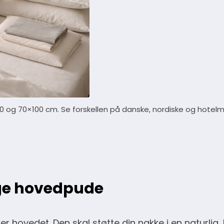
 og 70×100 cm. Se forskellen på danske, nordiske og hotelm
ige hovedpude
hovedet. Den skal støtte din nakke i en naturlig, l