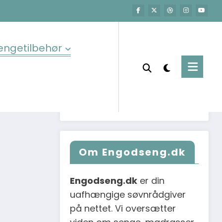
Søg i guider &
er maven.
artikler
engetilbehør
sser til din
Om Engodseng.dk
Engodseng.dk
er din
uafhængige søvnrådgiver
på nettet. Vi oversætter