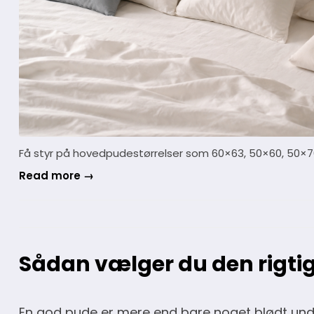
Få styr på hovedpudestørrelser som 60×63, 50×60, 50×70
Read more →
Sådan vælger du den rigt
En god pude er mere end bare noget blødt under 