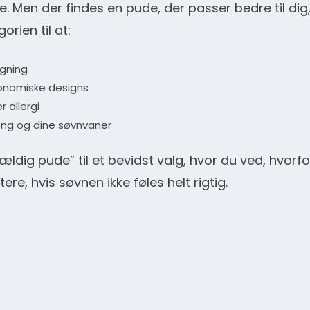
le. Men der findes en pude, der passer bedre til di
orien til at:
ygning
gonomiske designs
 allergi
ng og dine søvnvaner
fældig pude” til et bevidst valg, hvor du ved, hvorf
e, hvis søvnen ikke føles helt rigtig.