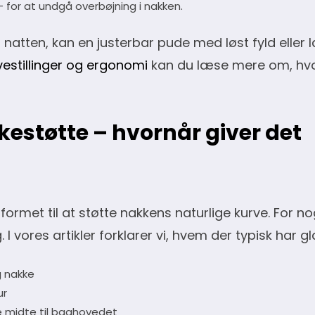
– for at undgå overbøjning i nakken.
f natten, kan en justerbar pude med løst fyld eller 
estillinger og ergonomi
kan du læse mere om, hv
estøtte – hvornår giver det
rmet til at støtte nakkens naturlige kurve. For no
 vores artikler forklarer vi, hvem der typisk har g
g nakke
ur
e midte til baghovedet