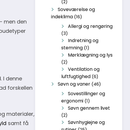
(2)
Soveværelse og
indeklima
(16)
 – men den
Allergi og rengøring
e pudetyper
(3)
Indretning og
stemning
(1)
Mørklægning og lys
(2)
Ventilation og
luftfugtighed
(6)
. I denne
Søvn og vaner
(46)
ad forskellen
Sovestillinger og
ergonomi
(1)
Søvn gennem livet
og materialer,
(2)
Søvnhygiejne og
yld
samt få
rutiner
(25)