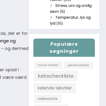
Stress, uro og urolig
søvn
(9)
Temperatur, lys og
lyd
(10)
s, der er for
enge og
Populære
g – og dermed
søgninger
find din fasthed
gæstesoveplads
ler opad i
købscheckliste
det være værd
kølende tekstiler
nakkestøtte