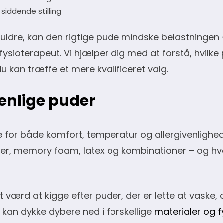
 siddende stilling
kuldre, kan den rigtige pude mindske belastningen
r fysioterapeut. Vi hjælper dig med at forstå, hvilk
u kan træffe et mere kvalificeret valg.
venlige puder
le for både komfort, temperatur og allergivenlighed
ber, memory foam, latex og kombinationer – og hv
t værd at kigge efter puder, der er lette at vaske, 
 kan dykke dybere ned i forskellige
materialer og f