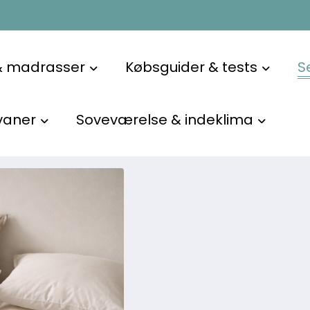
og nakkestøtte – uanset om du sover på ryggen, siden ell
& madrasser
Købsguider & tests
S
terialer og støtte, så du kan vælge en pude, der faktisk pa
nger i nakke og skuldre og en roligere nattesøvn.
vaner
Soveværelse & indeklima
100 m.fl. – sådan vælger du rigtigt