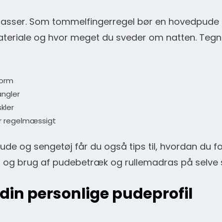
rasser. Som tommelfingerregel bør en hovedpude 
materiale og hvor meget du sveder om natten. Tegn 
form
angler
kler
er regelmæssigt
 pude og sengetøj får du også tips til, hvordan du 
g og brug af pudebetræk og rullemadras på selve
 din personlige pudeprofil