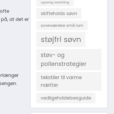
rygvenlig sovestilling
ofte
skifteholds søvn
på, at det er
soveværelse små rum
støjfri søvn
støv- og
pollenstrategier
forlænger
tekstiler til varme
 sengen.
nætter
vedligeholdelsesguide