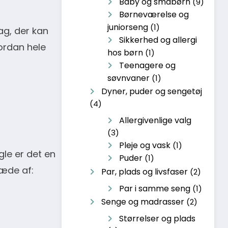
Baby og småbørn
(9)
Børneværelse og
juniorseng
(1)
lag, der kan
Sikkerhed og allergi
ordan hele
hos børn
(1)
Teenagere og
søvnvaner
(1)
Dyner, puder og sengetøj
(4)
Allergivenlige valg
(3)
Pleje og vask
(1)
gle er det en
Puder
(1)
læde af:
Par, plads og livsfaser
(2)
Par i samme seng
(1)
Senge og madrasser
(2)
Størrelser og plads