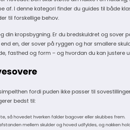
e af. I denne kategori finder du guides til både kla
 til forskellige behov.
og din kropsbygning. Er du bredskuldret og sover p
end en, der sover på ryggen og har smallere skuldr
øjde, fasthed og form – og hvordan du kan justere u
avesovere
pelthen fordi puden ikke passer til sovestillingen
erer bedst til:
, så hovedet hverken falder bagover eller skubbes frem.
afstanden mellem skulder og hoved udfyldes, og nakken hold