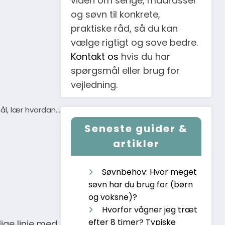
viden om senge, madrasser
og søvn til konkrete,
praktiske råd, så du kan
vælge rigtigt og sove bedre.
Kontakt os
hvis du har
spørgsmål eller brug for
vejledning.
ål, lær hvordan…
Seneste guider &
artikler
Søvnbehov: Hvor meget
søvn har du brug for (børn
og voksne)?
Hvorfor vågner jeg træt
efter 8 timer? Typiske
ige linje med