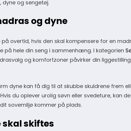
, dyne og sengetøj.
madras og dyne
på overtid, hvis den skal kompensere for en madra
t se på hele din seng i sammenhæng. I kategorien
S
svalg og komfortzoner påvirker din liggestillin
arm dyne kan få dig til at skubbe skuldrene frem el
. Hvis du oplever urolig søvn eller svedeture, kan 
i dit sovemiljø kommer på plads.
skal skiftes