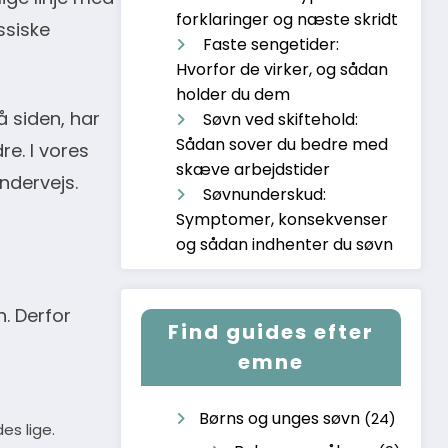
forklaringer og næste skridt
ssiske
Faste sengetider:
Hvorfor de virker, og sådan
holder du dem
å siden, har
Søvn ved skiftehold:
Sådan sover du bedre med
e. I vores
skæve arbejdstider
ndervejs.
Søvnunderskud:
Symptomer, konsekvenser
og sådan indhenter du søvn
. Derfor
Find guides efter
emne
Børns og unges søvn
(24)
es lige.