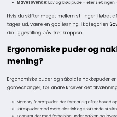
Mavesovende:
Lav og blød pude – eller slet ingen 
Hvis du skifter meget mellem stillinger i løbet a
tages ud, være en god løsning. I kategorien
Sov
din liggestilling påvirker kroppen.
Ergonomiske puder og nakk
mening?
Ergonomiske puder og såkaldte nakkepuder er fo
gamechanger, for andre kræver det tilvænning. I
Memory foam-puder, der former sig efter hoved o
Latexpuder med mere elastisk og støttende strukt
Konturpuder med forhøjning under nakken og laver