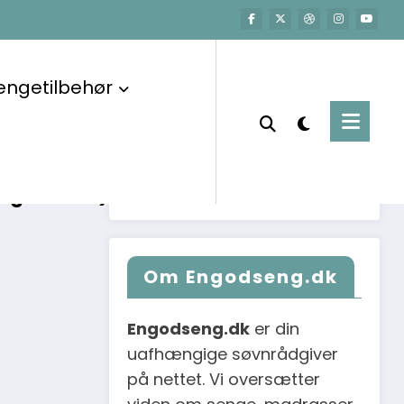
Søg i guider &
atur eller
artikler
engetilbehør
 – men som
e sider af
0 og 200 cm)
Om Engodseng.dk
Engodseng.dk
er din
uafhængige søvnrådgiver
på nettet. Vi oversætter