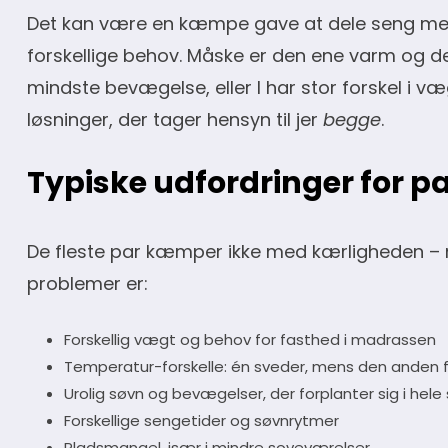
Det kan være en kæmpe gave at dele seng med de
forskellige behov. Måske er den ene varm og de
mindste bevægelse, eller I har stor forskel i væ
løsninger, der tager hensyn til jer
begge
.
Typiske udfordringer for p
De fleste par kæmper ikke med kærligheden – 
problemer er:
Forskellig vægt og behov for fasthed i madrassen
Temperatur-forskelle: én sveder, mens den anden f
Urolig søvn og bevægelser, der forplanter sig i hel
Forskellige sengetider og søvnrytmer
Pladsmangel, især i mindre soveværelser