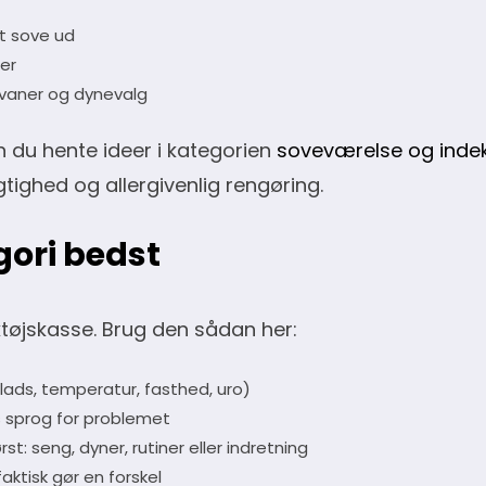
at sove ud
er
svaner og dynevalg
 du hente ideer i kategorien
soveværelse og inde
tighed og allergivenlig rengøring.
gori bedst
tøjskasse. Brug den sådan her:
lads, temperatur, fasthed, uro)
s sprog for problemet
st: seng, dyner, rutiner eller indretning
ktisk gør en forskel