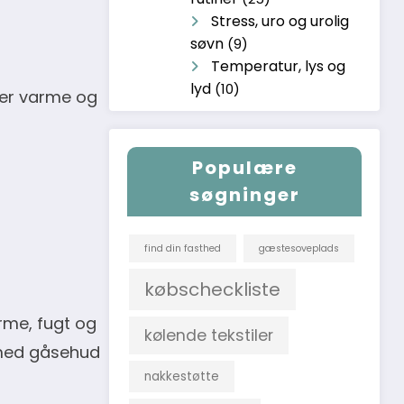
Stress, uro og urolig
søvn
(9)
Temperatur, lys og
lyd
(10)
ger varme og
Populære
søgninger
find din fasthed
gæstesoveplads
købscheckliste
rme, fugt og
kølende tekstiler
r med gåsehud
nakkestøtte