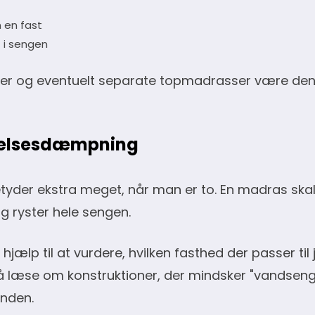
 en fast
t i sengen
ner og eventuelt separate topmadrasser være den 
gelsesdæmpning
yder ekstra meget, når man er to. En madras skal
g ryster hele sengen.
 hjælp til at vurdere, hvilken fasthed der passer til
så læse om konstruktioner, der mindsker "vandseng
anden.