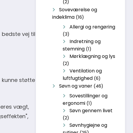
(2)
Soveværelse og
indeklima
(16)
Allergi og rengøring
bedste vej til
(3)
Indretning og
stemning
(1)
Mørklægning og lys
(2)
Ventilation og
luftfugtighed
(6)
 kunne støtte
Søvn og vaner
(46)
Sovestillinger og
ergonomi
(1)
 jeres vægt,
Søvn gennem livet
seffekten",
(2)
Søvnhygiejne og
rutiner
(25)