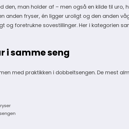
n, man holder af – men også en kilde til uro, hvi
n anden fryser, én ligger uroligt og den anden vå
gt og foretrukne sovestillinger. Her i kategorien sa
ar i samme seng
men med praktikken i dobbeltsengen. De mest alm
ryser
e sengen