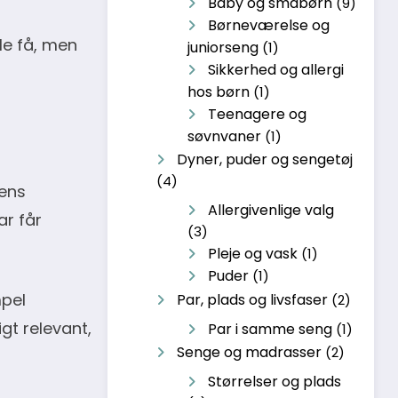
Baby og småbørn
(9)
Børneværelse og
le få, men
juniorseng
(1)
Sikkerhed og allergi
hos børn
(1)
Teenagere og
søvnvaner
(1)
Dyner, puder og sengetøj
(4)
dens
Allergivenlige valg
ar får
(3)
Pleje og vask
(1)
Puder
(1)
mpel
Par, plads og livsfaser
(2)
gt relevant,
Par i samme seng
(1)
Senge og madrasser
(2)
Størrelser og plads