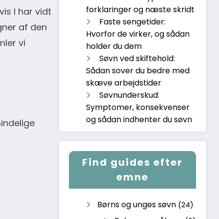
forklaringer og næste skridt
s I har vidt
Faste sengetider:
gner af den
Hvorfor de virker, og sådan
mler vi
holder du dem
Søvn ved skiftehold:
Sådan sover du bedre med
skæve arbejdstider
Søvnunderskud:
Symptomer, konsekvenser
og sådan indhenter du søvn
indelige
Find guides efter
emne
Børns og unges søvn
(24)