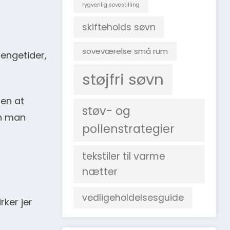
rygvenlig sovestilling
skifteholds søvn
soveværelse små rum
sengetider,
støjfri søvn
den at
støv- og
an man
pollenstrategier
tekstiler til varme
nætter
vedligeholdelsesguide
rker jer