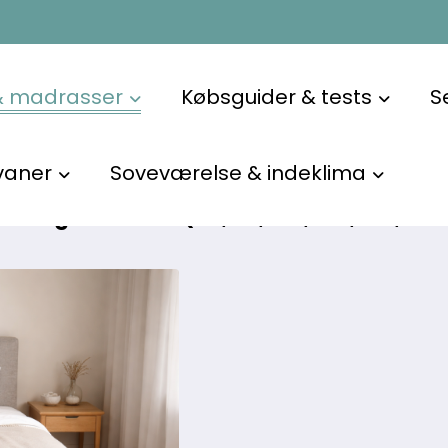
seng uden at gå på kompromis med hverken komfort, temper
& madrasser
Købsguider & tests
S
lg til par, der har forskellig vægt, søvnrytme eller behov
sk genvej til færre natlige frustrationer og mere ro i begg
vaner
Soveværelse & indeklima
sengestørrelse (80, 90, 120, 140, 160, 18