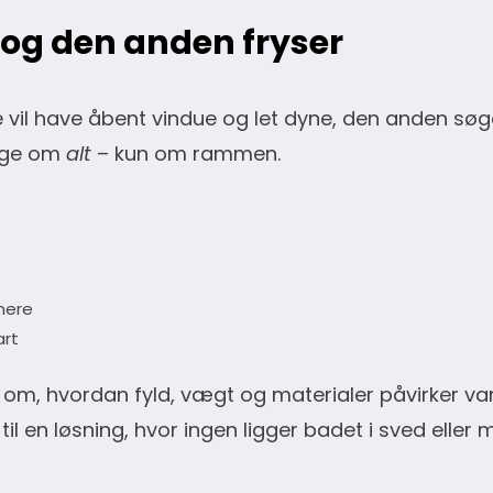
 og den anden fryser
ne vil have åbent vindue og let dyne, den anden sø
nige om
alt
– kun om rammen.
 mere
art
om, hvordan fyld, vægt og materialer påvirker va
il en løsning, hvor ingen ligger badet i sved elle