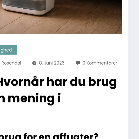
tighed
l Rosendal
8. Juni 2026
0 Kommentarer
Hvornår har du brug
en mening i
brug for en affugter?