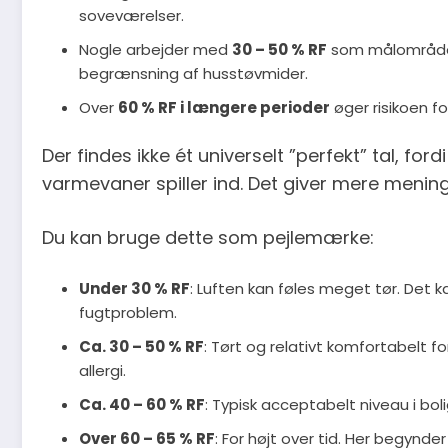
soveværelser.
Nogle arbejder med
30 – 50 % RF
som målområde,
begrænsning af husstøvmider.
Over
60 % RF i længere perioder
øger risikoen f
Der findes ikke ét universelt ”perfekt” tal, ford
varmevaner spiller ind. Det giver mere mening 
Du kan bruge dette som pejlemærke:
Under 30 % RF
: Luften kan føles meget tør. Det k
fugtproblem.
Ca. 30 – 50 % RF
: Tørt og relativt komfortabelt fo
allergi.
Ca. 40 – 60 % RF
: Typisk acceptabelt niveau i bol
Over 60 – 65 % RF
: For højt over tid. Her begynd