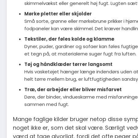
skimmelvækst eller generelt høj fugt. Lugten sætte
Mørke pletter eller skjolder
Små sorte, grønne eller mørkebrune prikker i hjørn
fodpaneler kan være skimmel. Det kræver handling
Tekstiler, der føles kolde og klamme
Dyner, puder, gardiner og sofaer kan føles fugtig
et tegn på, at materialerne suger fugt fra luften.
Tøj og håndklæder tørrer langsomt
Hvis vasketøjet hænger længe indendørs uden at bli
helt tørre mellem brug, er luftfugtigheden sandsyn
Træ, der arbejder eller bliver misfarvet
Døre, der binder, vindueskarme med misfarvninger
sammen med fugt.
Mange faglige kilder bruger netop disse symp
noget ikke er, som det skal være. Særligt ve
værd at tage alvorligt, fordi det ofte peger p