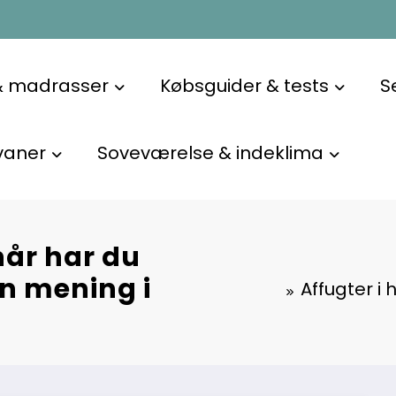
& madrasser
Købsguider & tests
S
vaner
Soveværelse & indeklima
når har du
en mening i
Affugter i