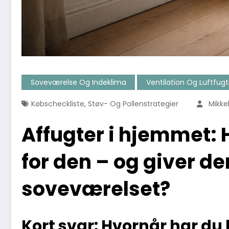
Soveværelse Og Indeklima
Ventilation Og Luftfug
,
Købscheckliste
Støv- Og Pollenstrategier
Mikke
Affugter i hjemmet: 
for den – og giver d
soveværelset?
Kort svar: Hvornår har du 