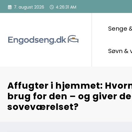
Videre
7. august 2026
4:26:32 AM
til
indhold
Senge 
Søvn & 
Affugter i hjemmet: Hvor
brug for den – og giver d
soveværelset?