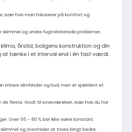
 især hvis man fokuserer på komfort og
or skimmel og andre fugtrelaterede problemer.
i klima, årstid, boligens konstruktion og din
at tænke i et interval end i én fast værdi.
an irritere slimhinder og hud, men er sjældent et
r de fleste. Godt til soveværelser, især hvis du har
iger. Over 55 – 60 % bør ikke være konstant.
er skimmel og støvmider at trives langt bedre.