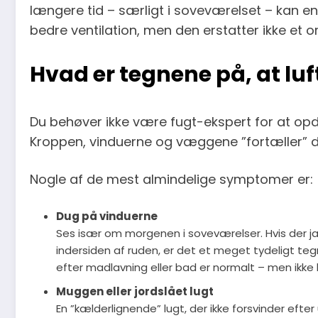
længere tid – særligt i soveværelset – kan en
bedre ventilation, men den erstatter ikke et ord
Hvad er tegnene på, at luf
Du behøver ikke være fugt-ekspert for at opda
Kroppen, vinduerne og væggene ”fortæller” det
Nogle af de mest almindelige symptomer er:
Dug på vinduerne
Ses især om morgenen i soveværelser. Hvis der jæv
indersiden af ruden, er det et meget tydeligt teg
efter madlavning eller bad er normalt – men ikke 
Muggen eller jordslået lugt
En ”kælderlignende” lugt, der ikke forsvinder eft