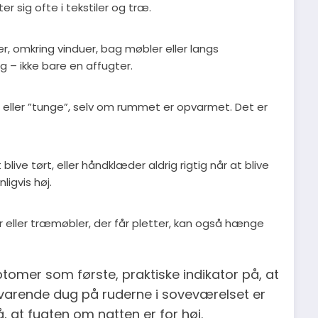
r sig ofte i tekstiler og træ.
er, omkring vinduer, bag møbler eller langs
 – ikke bare en affugter.
e eller ”tunge”, selv om rummet er opvarmet. Det er
ve tørt, eller håndklæder aldrig rigtig når at blive
ligvis høj.
 eller træmøbler, der får pletter, kan også hænge
tomer som første, praktiske indikator på, at
dvarende dug på ruderne i soveværelset er
å, at fugten om natten er for høj.