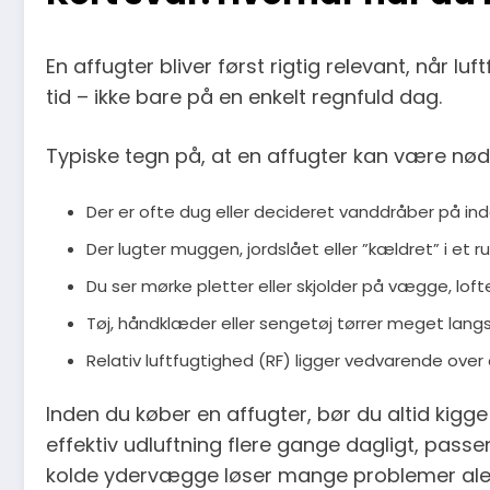
En affugter bliver først rigtig relevant, når lu
tid – ikke bare på en enkelt regnfuld dag.
Typiske tegn på, at en affugter kan være nød
Der er ofte dug eller decideret vanddråber på in
Der lugter muggen, jordslået eller ”kældret” i et ru
Du ser mørke pletter eller skjolder på vægge, loft
Tøj, håndklæder eller sengetøj tørrer meget lang
Relativ luftfugtighed (RF) ligger vedvarende over
Inden du køber en affugter, bør du altid kigge 
effektiv udluftning flere gange dagligt, pass
kolde ydervægge løser mange problemer alene.