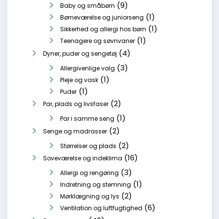
(9)
Baby og småbørn
(1)
Børneværelse og juniorseng
(1)
Sikkerhed og allergi hos børn
(1)
Teenagere og søvnvaner
(4)
Dyner, puder og sengetøj
(3)
Allergivenlige valg
(1)
Pleje og vask
(1)
Puder
(2)
Par, plads og livsfaser
(1)
Par i samme seng
(2)
Senge og madrasser
(2)
Størrelser og plads
(16)
Soveværelse og indeklima
(3)
Allergi og rengøring
(1)
Indretning og stemning
(2)
Mørklægning og lys
(6)
Ventilation og luftfugtighed