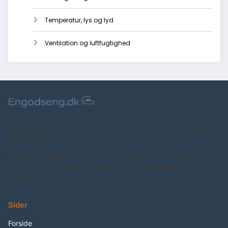
Temperatur, lys og lyd
Ventilation og luftfugtighed
Engodseng.dk er din uafhængige søvnrådgiver på nettet. Vi
samler viden om senge, madrasser, dyner, puder og sovemiljø,
så du nemmere kan vælge rigtigt.
Fokus er på konkrete, jordnære forklaringer, der gør dig tryggere
ved dine køb og hjælper dig mod et roligt, funktionelt
soveværelse.
Sider
Forside