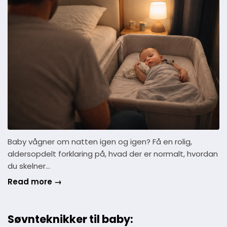
Baby vågner om natten igen og igen? Få en rolig,
aldersopdelt forklaring på, hvad der er normalt, hvordan
du skelner…
Read more →
Søvnteknikker til baby: