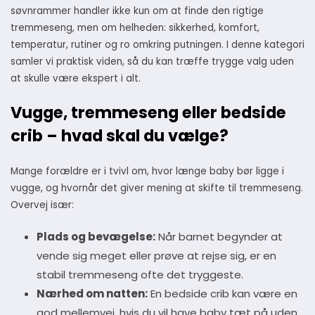
søvnrammer handler ikke kun om at finde den rigtige
tremmeseng, men om helheden: sikkerhed, komfort,
temperatur, rutiner og ro omkring putningen. I denne kategori
samler vi praktisk viden, så du kan træffe trygge valg uden
at skulle være ekspert i alt.
Vugge, tremmeseng eller bedside
crib – hvad skal du vælge?
Mange forældre er i tvivl om, hvor længe baby bør ligge i
vugge, og hvornår det giver mening at skifte til tremmeseng.
Overvej især:
Plads og bevægelse:
Når barnet begynder at
vende sig meget eller prøve at rejse sig, er en
stabil tremmeseng ofte det tryggeste.
Nærhed om natten:
En bedside crib kan være en
god mellemvej, hvis du vil have baby tæt på uden