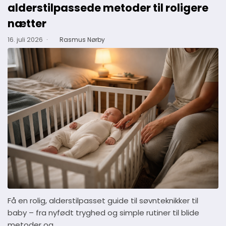
alderstilpassede metoder til roligere
nætter
16. juli 2026
·
Rasmus Nørby
Få en rolig, alderstilpasset guide til søvnteknikker til
baby – fra nyfødt tryghed og simple rutiner til blide
metoder og…