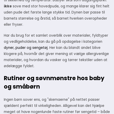
til sikkerhed og temperatur. Babyer skal som udgangspunkt
ikke
sove med stor hovedpude, og mange klarer sig fint helt
uden pude det første lange stykke tid. Dynen bør passe til
barnets størrelse og årstid, så barnet hverken overopheder
eller fryser.
Har du brug for et samlet overblik over materialer, fyldtyper
og vedligeholdelse, kan du gå på opdagelse i kategorien
dyner, puder og sengetøj
. Her kan du blandt andet blive
klogere på, hvornår det giver mening at vælge allergivenlige
materialer, og hvordan du vasker og tørrer tekstiler uden at
ødelægge fyldet.
Rutiner og søvnmønstre hos baby
og småbørn
Ingen børn sover ens, og "skemaerne" på nettet passer
sjældent perfekt til virkeligheden. Alligevel kan det hjælpe
meget at have nogenlunde faste rutiner før sengetid – både