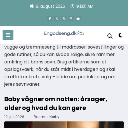
Videre
9. august 2026
9:13:13 AM
Baby og småbørn
til
indhold
Her finder du viden, der gør det lidt tryggere og
nemmere at være forælder til en baby eller et lille
barn ved sengetid. Vi dykker ned i alt fra valg af
vugge og tremmeseng til madrasser, sovestillinger og
gode rutiner, så du kan skabe rolige, sikre rammer
omkring dit barns søvn. Brug artiklerne som et
opslagsværk, når du står midt i hverdagen og skal
træffe konkrete valg – både om produkter og om
jeres søvnvaner.
Baby vågner om natten: årsager,
alder og hvad du kan gøre
19. juli 2026
·
Rasmus Nørby