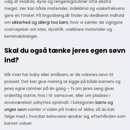
valg af madras, dyne og rengøringsrutiner ofte ekstra
meget. Her kan både materialer, indeklima og vaskefrekvens
gøre en forskel. På Engodseng.dk finder du dedikeret indhold
om
sikkerhed og allergi hos børn
, hvor vi samler de vigtigste
overvejelser om støv, dyrehår, vaskbare materialer og
kemimærkninger.
Skal du også tænke jeres egen søvn
ind?
Når man har baby eller småbørn, er de voksnes søvn tit
presset. Det kan give mening at kigge på både barnets og
jeres egne rammer på én gang – fx om jeres seng giver
ordentlig støtte, hvis I tit samsov­er, eller om pladsen i
soveværelset udnyttes optimalt. I kategorien
børns og
unges søvn
samler vi viden på tværs af aldre, så du kan
følge med i, hvordan behovene ændrer sig, efterhånden som
barnet vokser.