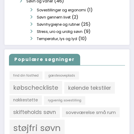
(46)
Søvn og vaner
(1)
Sovestillinger og ergonomi
(2)
Søvn gennem livet
(25)
Søvnhygiejne og rutiner
(9)
Stress, uro og urolig søvn
(10)
Temperatur, lys og lyd
Populære søgninger
find din fasthed
gæstesoveplads
købscheckliste
kølende tekstiler
nakkestøtte
rygvenlig sovestilling
skifteholds søvn
soveværelse små rum
støjfri søvn