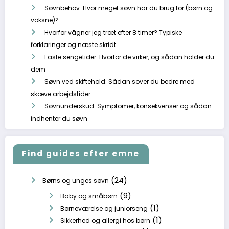
Søvnbehov: Hvor meget søvn har du brug for (børn og
voksne)?
Hvorfor vågner jeg træt efter 8 timer? Typiske
forklaringer og næste skridt
Faste sengetider: Hvorfor de virker, og sådan holder du
dem
Søvn ved skiftehold: Sådan sover du bedre med
skæve arbejdstider
Søvnunderskud: Symptomer, konsekvenser og sådan
indhenter du søvn
Find guides efter emne
(24)
Børns og unges søvn
(9)
Baby og småbørn
(1)
Børneværelse og juniorseng
(1)
Sikkerhed og allergi hos børn