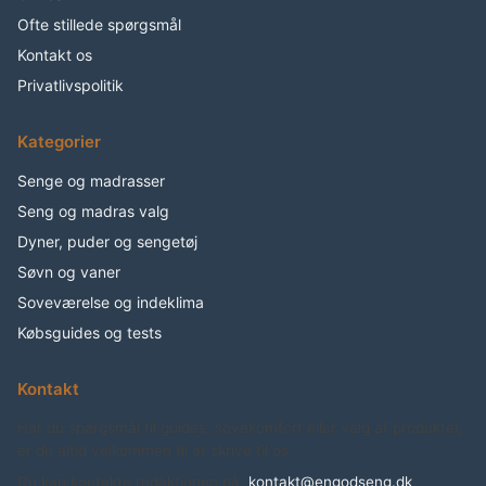
Ofte stillede spørgsmål
Kontakt os
Privatlivspolitik
Kategorier
Senge og madrasser
Seng og madras valg
Dyner, puder og sengetøj
Søvn og vaner
Soveværelse og indeklima
Købsguides og tests
Kontakt
Har du spørgsmål til guides, sovekomfort eller valg af produkter,
er du altid velkommen til at skrive til os.
Du kan kontakte redaktionen på:
kontakt@engodseng.dk