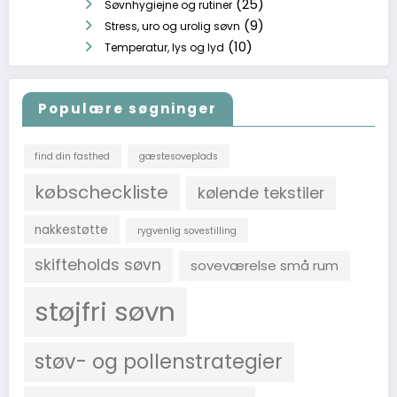
(25)
Søvnhygiejne og rutiner
(9)
Stress, uro og urolig søvn
(10)
Temperatur, lys og lyd
Populære søgninger
find din fasthed
gæstesoveplads
købscheckliste
kølende tekstiler
nakkestøtte
rygvenlig sovestilling
skifteholds søvn
soveværelse små rum
støjfri søvn
støv- og pollenstrategier