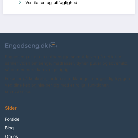
Ventilation og luftfugtighed
Engodseng.dk er din uafhængige søvnrådgiver på nettet. Vi
samler viden om senge, madrasser, dyner, puder og sovemiljø,
så du nemmere kan vælge rigtigt.
Fokus er på konkrete, jordnære forklaringer, der gør dig tryggere
ved dine køb og hjælper dig mod et roligt, funktionelt
soveværelse.
Sider
Forside
Blog
Om os