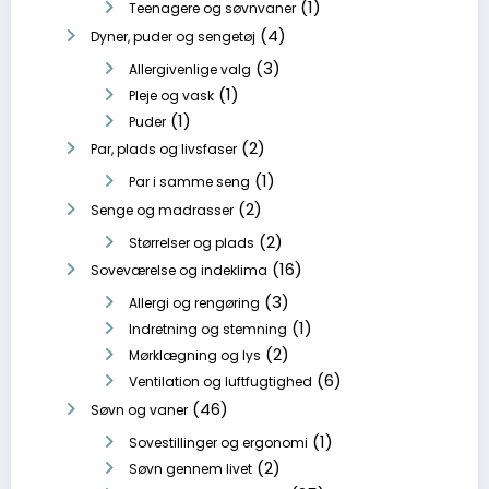
(1)
Teenagere og søvnvaner
(4)
Dyner, puder og sengetøj
(3)
Allergivenlige valg
(1)
Pleje og vask
(1)
Puder
(2)
Par, plads og livsfaser
(1)
Par i samme seng
(2)
Senge og madrasser
(2)
Størrelser og plads
(16)
Soveværelse og indeklima
(3)
Allergi og rengøring
(1)
Indretning og stemning
(2)
Mørklægning og lys
(6)
Ventilation og luftfugtighed
(46)
Søvn og vaner
(1)
Sovestillinger og ergonomi
(2)
Søvn gennem livet