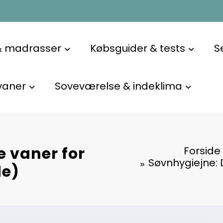
& madrasser
Købsguider & tests
S
vaner
Soveværelse & indeklima
e vaner for
Forside
Søvnhygiejne: 
de)