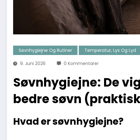
Søvnhygiejne Og Rutiner
Temperatur, Lys Og Lyd
9. Juni 2026
0 Kommentarer
Søvnhygiejne: De vig
bedre søvn (praktisk
Hvad er søvnhygiejne?