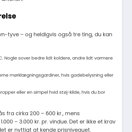
relse
vn-tyve – og heldigvis også tre ting, du kan
°C. Nogle sover bedre lidt koldere, andre lidt varmere
gerne mørklægningsgardiner, hvis gadebelysning eller
ropper eller en simpel hvid støj-kilde, hvis du bor
 fra cirka 200 – 600 kr., mens
00 – 3.000 kr. pr. vindue. Det er ikke et krav
et er nyttigt at kende prisniveauet.