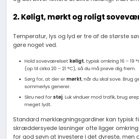
2. Køligt, mørkt og roligt sovevæ
Temperatur, lys og lyd er tre af de største sø
gøre noget ved.
Hold soveværelset
køligt
, typisk omkring 16 – 19 
(op til cirka 20 – 21 °C), så du må prøve dig frem.
Sørg for, at der er
mørkt
, når du skal sove. Brug 
sommerlys generer.
Skru ned for
støj
. Luk vinduer mod trafik, brug ørep
meget lydt.
Standard mørklægningsgardiner kan typisk fås
skræddersyede løsninger ofte ligger omkring 1.0
for god søvn at investere i det dyreste, men d