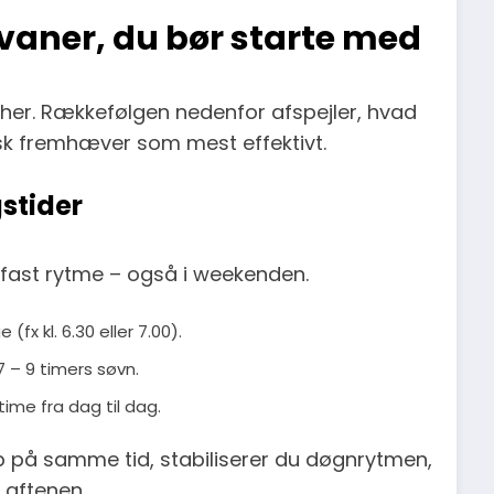
vaner, du bør starte med
 her. Rækkefølgen nedenfor afspejler, hvad
isk fremhæver som mest effektivt.
stider
e fast rytme – også i weekenden.
(fx kl. 6.30 eller 7.00).
7 – 9 timers søvn.
time fra dag til dag.
op på samme tid, stabiliserer du døgnrytmen,
m aftenen.