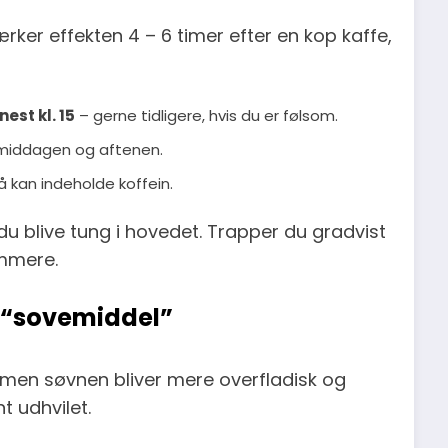
ker effekten 4 – 6 timer efter en kop kaffe,
nest kl. 15
– gerne tidligere, hvis du er følsom.
termiddagen og aftenen.
 kan indeholde koffein.
du blive tung i hovedet. Trapper du gradvist
mmere.
 “sovemiddel”
vn, men søvnen bliver mere overfladisk og
t udhvilet.