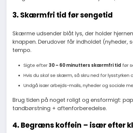
3. Skærmfri tid før sengetid
Skærme udsender blåt lys, der holder hjernen
knappen. Derudover får indholdet (nyheder, se
tempo.
Sigte efter
30 – 60 minutters skærmfri tid
før s
Hvis du
skal
se skærm, så skru ned for lysstyrken o
Undgå især arbejds-mails, nyheder og sociale med
Brug tiden på noget roligt og ensformigt: papir
tandbørstning + aftenforberedelse.
4. Begræns koffein – især efter kl