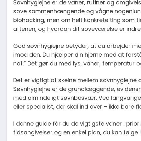
Søvnhygiejne er de vaner, rutiner og omgivelser
sove sammenhængende og vågne nogenlunde 
biohacking, men om helt konkrete ting som ti
aftenen, og hvordan dit soveværelse er indret
God søvnhygiejne betyder, at du arbejder med
imod den. Du hjælper din hjerne med at forstå:
nat.” Det gør du med lys, vaner, temperatur o
Det er vigtigt at skelne mellem søvnhygiejne o
Søvnhygiejne er de grundlæggende, evidensn
med almindeligt søvnbesvær. Ved langvarige
eller specialist, der skal ind over – ikke bare fl
I denne guide får du de vigtigste vaner i pri
tidsangivelser og en enkel plan, du kan følge i