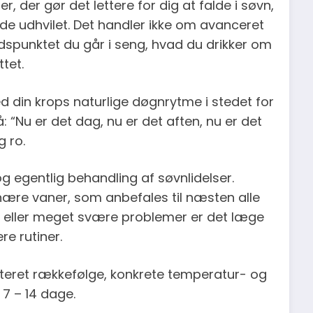
, der gør det lettere for dig at falde i søvn,
udhvilet. Det handler ikke om avanceret
dspunktet du går i seng, hvad du drikker om
tet.
 din krops naturlige døgnrytme i stedet for
 “Nu er det dag, nu er det aften, nu er det
g ro.
g egentlig behandling af søvnlidelser.
ære vaner, som anbefales til næsten alle
 eller meget svære problemer er det læge
ere rutiner.
oriteret rækkefølge, konkrete temperatur- og
 7 – 14 dage.