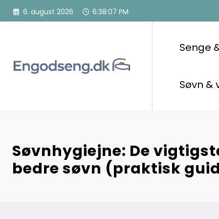
Videre
6. august 2026
6:38:08 PM
til
indhold
Senge 
Søvn & 
Søvnhygiejne: De vigtigst
bedre søvn (praktisk gui