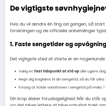
De vigtigste søvnhygiejne
Hvis du vil ændre én ting ad gangen, så start
forskningen og de officielle anbefalinger typ
1. Faste sengetider og opvågning
Det vigtigste sted at starte er en nogenlund
Vælg et
fast tidspunkt at stå op
alle ugens dage 
Regn dig baglæns til din sengetid, så du får cirka 
Forsøg at holde variationen i sengetid på maks. 1 
Din krop elsker forudsigelighed. Når du står 
og det bliver lettere at blive naturligt træt o