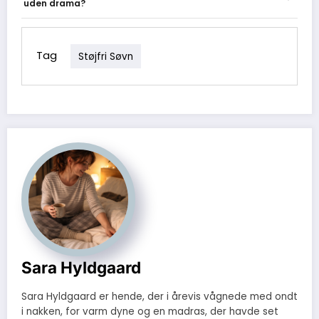
uden drama?
standardfraser til grænsesætning, og undgå at underkende
hinandens beslutninger foran barnet.
Flyt sengetiden 10-15 minutter tidligere hver 3.-4. nat indtil målet
er nået, og hold samme opvågningstid for at justere søvntrykket.
Juster også eventuelle lure og skab en rolig forberedelsesperiode
Tag
Støjfri Søvn
før den nye sengetid.
Sara Hyldgaard
Sara Hyldgaard er hende, der i årevis vågnede med ondt
i nakken, for varm dyne og en madras, der havde set