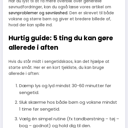
Har du lyst til at få mere overblik over generelle
søvnudfordringer, kan du også læse vores artikel om
søvnproblemer og søvnløshed
. Den er skrevet til både
voksne og større børn og giver et bredere billede af,
hvad der kan spille ind.
Hurtig guide: 5 ting du kan gøre
allerede i aften
Hvis du står midt i sengetidskaos, kan det hjælpe at
starte småt. Her er en kort tjekliste, du kan bruge
allerede i aften:
Dæmp lys og lyd mindst 30-60 minutter før
sengetid.
Sluk skærme hos både børn og voksne mindst
1 time før sengetid.
Vælg én simpel rutine (fx tandbørstning – tøj –
bog – godnat) og hold dig til den.