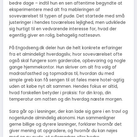
bedre dage – indtil hun en sen aftentime begyndte at
eksperimentere med alt fra møbleringen af
soveværelset til typen af pude. Det startede med små
justeringer i hendes toværelses lejlighed, men udviklede
sig hurtigt til en vedvarende interesse for, hvad der
egentlig giver en rolig, behagelig nattesøvn.
På Engodseng.dk deler hun de helt konkrete erfaringer
fra et almindeligt hverdagsliv, hvor soveværelset ofte
også skal fungere som garderobe, opbevaring og nogle
gange hjemmekontor. Hun skriver om alt fra valg af
madrasfasthed og topmadras til, hvordan du med
simple greb kan få sengen til at føles mere hotel-agtig
uden at købe nyt alt sammen. Hendes fokus er altid,
hvad forskellen betyder i praksis: for din krop, din
temperatur om natten og din hverdag næste morgen.
Sara går op i løsninger, der kan lade sig gøre i en travl og
nogenlunde almindelig økonomi. Hun sammenligner
gerne billige og dyrere løsninger, forklarer hvornår det
giver mening at opgradere, og hvornår du kan nøjes