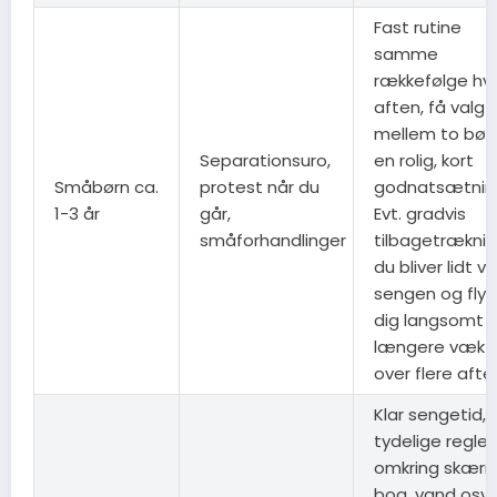
Fast rutine
samme
rækkefølge hv
aften, få valg (
mellem to bøg
Separationsuro,
en rolig, kort
Småbørn ca.
protest når du
godnatsætnin
1-3 år
går,
Evt. gradvis
småforhandlinger
tilbagetræknin
du bliver lidt v
sengen og flyt
dig langsomt
længere væk
over flere afte
Klar sengetid,
tydelige regler
omkring skærm
bog, vand osv.