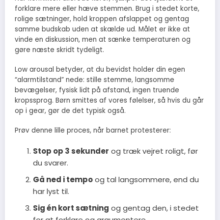
forklare mere eller hæve stemmen. Brug i stedet korte,
rolige sætninger, hold kroppen afslappet og gentag
samme budskab uden at skælde ud. Målet er ikke at
vinde en diskussion, men at sænke temperaturen og
gøre næste skridt tydeligt.
Low arousal betyder, at du bevidst holder din egen
“alarmtilstand” nede: stille stemme, langsomme
bevægelser, fysisk lidt på afstand, ingen truende
kropssprog. Børn smittes af vores følelser, så hvis du går
op i gear, gør de det typisk også.
Prøv denne lille proces, når barnet protesterer:
Stop op 3 sekunder
og træk vejret roligt, før
du svarer.
Gå ned i tempo
og tal langsommere, end du
har lyst til.
Sig én kort sætning
og gentag den, i stedet
for at forklare og argumentere.