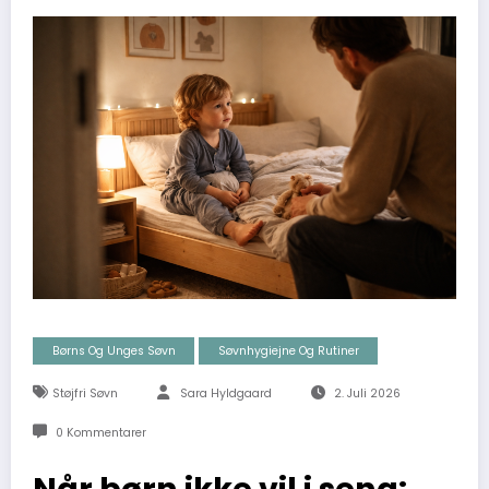
Børns Og Unges Søvn
Søvnhygiejne Og Rutiner
Støjfri Søvn
Sara Hyldgaard
2. Juli 2026
0 Kommentarer
Når børn ikke vil i seng: