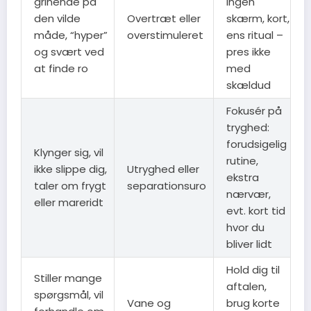
grinende på
ingen
den vilde
Overtræt eller
skærm, kort,
måde, “hyper”
overstimuleret
ens ritual –
og svært ved
pres ikke
at finde ro
med
skældud
Fokusér på
tryghed:
forudsigelig
Klynger sig, vil
rutine,
ikke slippe dig,
Utryghed eller
ekstra
taler om frygt
separationsuro
nærvær,
eller mareridt
evt. kort tid
hvor du
bliver lidt
Hold dig til
Stiller mange
aftalen,
spørgsmål, vil
Vane og
brug korte