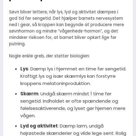
Søvn bliver lettere, når lys, lyd og aktivitet dæmpes i
god tid før sengetid. Det hjælper barnets nervesystem
ned i gear, så kroppen kan begynde at producere mere
søvnhormon og mindre “vågenheds-hormon”, og det
mindsker risikoen for, at barnet bliver opkørt lige før
putning.
Nogle enkle greb, der støtter biologien:
Lys
: Dæmp lys i hjemmet en time før sengetid.
Kraftigt lys og især skærmlys kan forstyrre
kroppens melatoninproduktion.
Skærm
: Undgå skærm mindst 1 time før
sengetid. Indholdet er ofte spændende og
følelsesaktiverende, og lyset gør hjernen mere
vågen.
Lyd og aktivitet
: Dæmp larm, undgå
højrøstede skænderier og vilde lege sent. Rolig