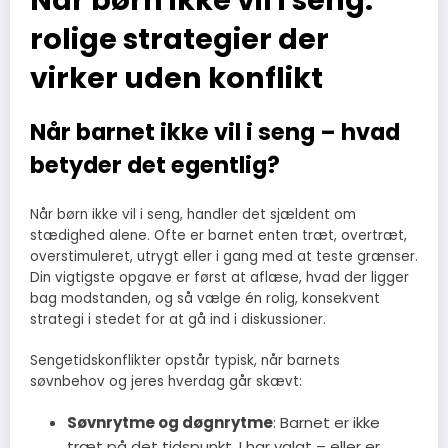
rolige strategier der
virker uden konflikt
Når barnet ikke vil i seng – hvad
betyder det egentlig?
Når børn ikke vil i seng, handler det sjældent om
stædighed alene. Ofte er barnet enten træt, overtræt,
overstimuleret, utrygt eller i gang med at teste grænser.
Din vigtigste opgave er først at aflæse, hvad der ligger
bag modstanden, og så vælge én rolig, konsekvent
strategi i stedet for at gå ind i diskussioner.
Sengetidskonflikter opstår typisk, når barnets
søvnbehov og jeres hverdag går skævt:
Søvnrytme og døgnrytme
: Barnet er ikke
træt på det tidspunkt, I har valgt – eller er