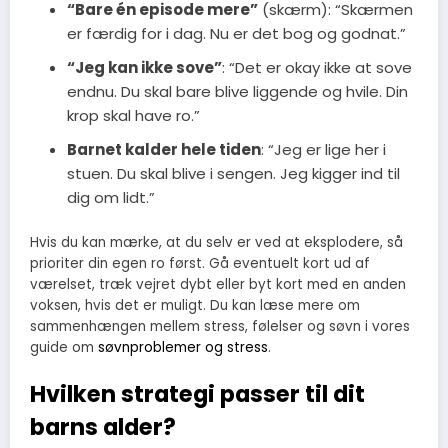
“Bare én episode mere”
(skærm): “Skærmen
er færdig for i dag. Nu er det bog og godnat.”
“Jeg kan ikke sove”
: “Det er okay ikke at sove
endnu. Du skal bare blive liggende og hvile. Din
krop skal have ro.”
Barnet kalder hele tiden
: “Jeg er lige her i
stuen. Du skal blive i sengen. Jeg kigger ind til
dig om lidt.”
Hvis du kan mærke, at du selv er ved at eksplodere, så
prioriter din egen ro først. Gå eventuelt kort ud af
værelset, træk vejret dybt eller byt kort med en anden
voksen, hvis det er muligt. Du kan læse mere om
sammenhængen mellem stress, følelser og søvn i vores
guide om
søvnproblemer og stress
.
Hvilken strategi passer til dit
barns alder?