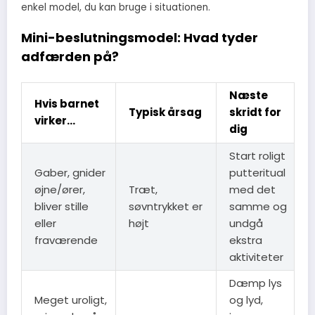
enkel model, du kan bruge i situationen.
Mini-beslutningsmodel: Hvad tyder
adfærden på?
Næste
Hvis barnet
Typisk årsag
skridt for
virker…
dig
Start roligt
Gaber, gnider
putteritual
øjne/ører,
Træt,
med det
bliver stille
søvntrykket er
samme og
eller
højt
undgå
fraværende
ekstra
aktiviteter
Dæmp lys
Meget uroligt,
og lyd,