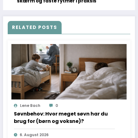
skærm og faste rytmer i praksis
RELATED POSTS
Lene Bach
0
Søvnbehov: Hvor meget søvn har du
brug for (børn og voksne)?
6. August 2026