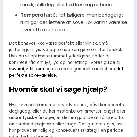
musik, stille leg eller højtlæsning er bedre.
Temperatur
: Et lidt køligere, men behageligt
rum gør det lettere at sove. For varmt værelse
giver ofte mere uro.
Det behøver ikke være perfekt eller klinisk. Små
justeringer i lys, lyd og tempo kan gøre en stor forskel.
Hvis du vil optimere rummet yderligere, finder du
konkrete råd om lys, lyd og indretning i vores guide til
søvnmiljø til børn
og den mere generelle artikel om
det
perfekte soveværelse
.
Hvornår skal vi søge hjælp?
Hvis søvnproblemerne er vedvarende, påvirker barnets
dagligdag, eller du har mistanke om smerter, angst eller
andre fysiske årsager, er det en god ide at få hjælp fra
en sundhedsplejerske eller læge. Det gælder også, hvis I
har prøvet en rolig og konsekvent strategi i en periode
uden tydelig bedring.