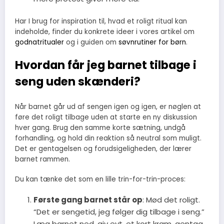
Har I brug for inspiration til, hvad et roligt ritual kan
indeholde, finder du konkrete ideer i vores artikel om
godnatritualer
og i guiden om
søvnrutiner for børn
.
Hvordan får jeg barnet tilbage i
seng uden skænderi?
Når barnet går ud af sengen igen og igen, er nøglen at
føre det roligt tilbage uden at starte en ny diskussion
hver gang. Brug den samme korte sætning, undgå
forhandling, og hold din reaktion så neutral som muligt.
Det er gentagelsen og forudsigeligheden, der lærer
barnet rammen.
Du kan tænke det som en lille trin-for-trin-proces:
Første gang barnet står op
: Mød det roligt.
“Det er sengetid, jeg følger dig tilbage i seng.”
Læg barnet ned, giv evt. et kort kram, gentag