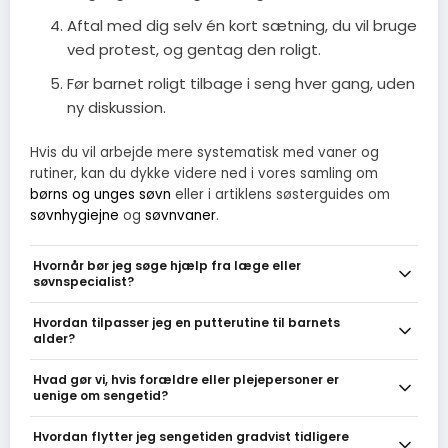
Aftal med dig selv én kort sætning, du vil bruge
ved protest, og gentag den roligt.
Før barnet roligt tilbage i seng hver gang, uden
ny diskussion.
Hvis du vil arbejde mere systematisk med vaner og
rutiner, kan du dykke videre ned i vores samling om
børns og unges søvn
eller i artiklens søsterguides om
søvnhygiejne
og
søvnvaner
.
Hvornår bør jeg søge hjælp fra læge eller
søvnspecialist?
Kontakt lægen hvis søvnproblemerne er konstante gennem flere
Hvordan tilpasser jeg en putterutine til barnets
uger og påvirker barnets dagligdag, fx ved ekstrem træthed,
alder?
vedvarende adfærdsproblemer eller hvis du mistænker
vejrtrækningspauser om natten. Hvis barnet er meget angst eller
Hold rutinen kort og forudsigelig for små børn - 20-30 minutter
Hvad gør vi, hvis forældre eller plejepersoner er
frygtsomt i relation til soveværelset, kan en fagperson også
med bad, rolige aktiviteter og en bog. For skolebørn fungerer en lidt
uenige om sengetid?
hjælpe med konkrete strategier og afklaring.
længere wind-down med læsning, ingen skærm 30-60 minutter
før sengetid og faste sengetider bedst. Tilpas længde og indhold
Aftal et fælles regelsæt med 2-3 klare punkter og prøv det i en
Hvordan flytter jeg sengetiden gradvist tidligere
efter barnets opmærksomhed og behov for tryghed.
uge før I vurderer igen. Fordel roller ved putning, øv en kort