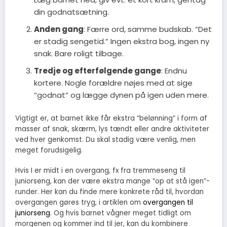
din godnatsætning.
Anden gang
: Færre ord, samme budskab. “Det
er stadig sengetid.” Ingen ekstra bog, ingen ny
snak. Bare roligt tilbage.
Tredje og efterfølgende gange
: Endnu
kortere. Nogle forældre nøjes med at sige
“godnat” og lægge dynen på igen uden mere.
Vigtigt er, at barnet ikke får ekstra “belønning” i form af
masser af snak, skærm, lys tændt eller andre aktiviteter
ved hver genkomst. Du skal stadig være venlig, men
meget forudsigelig.
Hvis I er midt i en overgang, fx fra tremmeseng til
juniorseng, kan der være ekstra mange “op at stå igen”-
runder. Her kan du finde mere konkrete råd til, hvordan
overgangen gøres tryg, i artiklen om
overgangen til
juniorseng
. Og hvis barnet vågner meget tidligt om
morgenen og kommer ind til jer, kan du kombinere