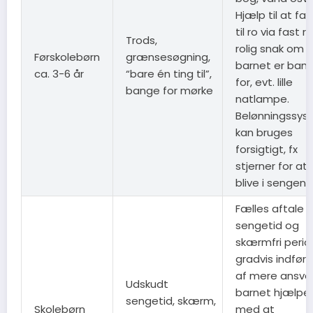
Hjælp til at fal
til ro via fast ri
Trods,
rolig snak om d
Førskolebørn
grænsesøgning,
barnet er ban
ca. 3-6 år
“bare én ting til”,
for, evt. lille
bange for mørke
natlampe.
Belønningssys
kan bruges
forsigtigt, fx
stjerner for at
blive i sengen.
Fælles aftale
sengetid og
skærmfri perio
gradvis indføri
af mere ansvar
Udskudt
barnet hjælpe
sengetid, skærm,
Skolebørn
med at