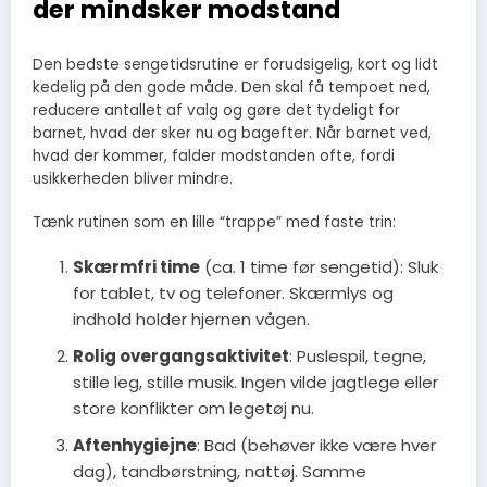
der mindsker modstand
Den bedste sengetidsrutine er forudsigelig, kort og lidt
kedelig på den gode måde. Den skal få tempoet ned,
reducere antallet af valg og gøre det tydeligt for
barnet, hvad der sker nu og bagefter. Når barnet ved,
hvad der kommer, falder modstanden ofte, fordi
usikkerheden bliver mindre.
Tænk rutinen som en lille “trappe” med faste trin:
Skærmfri time
(ca. 1 time før sengetid): Sluk
for tablet, tv og telefoner. Skærmlys og
indhold holder hjernen vågen.
Rolig overgangsaktivitet
: Puslespil, tegne,
stille leg, stille musik. Ingen vilde jagtlege eller
store konflikter om legetøj nu.
Aftenhygiejne
: Bad (behøver ikke være hver
dag), tandbørstning, nattøj. Samme