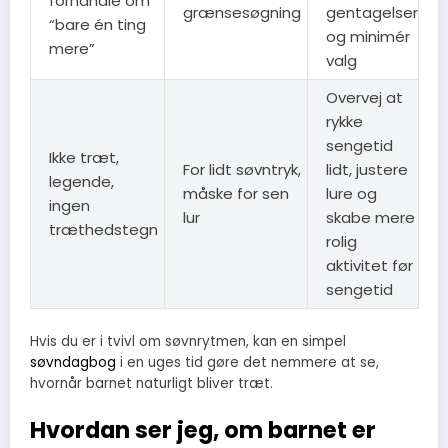
forhandle om
grænsesøgning
gentagelser
“bare én ting
og minimér
mere”
valg
Overvej at
rykke
sengetid
Ikke træt,
For lidt søvntryk,
lidt, justere
legende,
måske for sen
lure og
ingen
lur
skabe mere
træthedstegn
rolig
aktivitet før
sengetid
Hvis du er i tvivl om søvnrytmen, kan en simpel
søvndagbog
i en uges tid gøre det nemmere at se,
hvornår barnet naturligt bliver træt.
Hvordan ser jeg, om barnet er