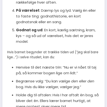
rækkefølge hver aften.
På værelset
: Dæmp lys og lyd. Vælg én eller
to faste ting: godnathistorie, en kort
godnatsnak eller en sang.
Godnat og ud
: En kort, kærlig sætning, kram,
kys – og så ud af værelset, hvis det er jeres
model.
Hvis barnet begynder at trække tiden ud (”jeg skal bare
lige…”) i selve ritualet, kan du:
Henvise til det næste trin: “Nu er vi nået til tøj
på, så kommer bogen lige om lidt.”
Begrænse valg: “Du kan vælge
den
eller
den
bog. Hvis du ikke vælger, vælger jeg.”
Holde dig til aftalen: Hvis I har aftalt én bog, så
bliver det én. Ellers lærer barnet hurtigt, at
mere protest giver mere tid.