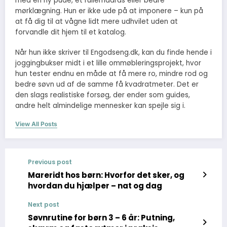
med en ny pude, et rullemadras eller bedre
mørklægning. Hun er ikke ude på at imponere – kun på
at få dig til at vågne lidt mere udhvilet uden at
forvandle dit hjem til et katalog.
Når hun ikke skriver til Engodseng.dk, kan du finde hende i
joggingbukser midt i et lille ommøbleringsprojekt, hvor
hun tester endnu en måde at få mere ro, mindre rod og
bedre søvn ud af de samme få kvadratmeter. Det er
den slags realistiske forsøg, der ender som guides,
andre helt almindelige mennesker kan spejle sig i.
View All Posts
Previous post
Mareridt hos børn: Hvorfor det sker, og
hvordan du hjælper – nat og dag
Next post
Søvnrutine for børn 3 – 6 år: Putning,