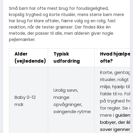
Små børn har ofte mest brug for forudsigelighed,
kropslig tryghed og korte ritualer, mens større børn mere
har brug for klare aftaler, færre valg og en rolig, fast
reaktion, når de tester grænser. Der findes ikke én
metode, der passer til alle, men alderen giver nogle
pejlemærker.
Alder
Typisk
Hvad hjælper
(vejledende)
udfordring
ofte?
Korte, gentag
ritualer, roligt
miljø, hjælp til 
Urolig søvn,
falde til ro. Fok
Baby 0-12
mange
på tryghed fr
mdr.
opvågninger,
for regler. Se e
svingende rytme
mere i
guiden
babyer, der ikk
sover igennem